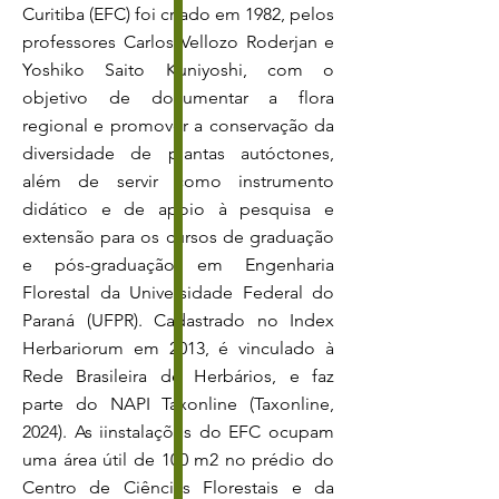
Curitiba (EFC) foi criado em 1982, pelos
professores Carlos Vellozo Roderjan e
Yoshiko Saito Kuniyoshi, com o
objetivo de documentar a flora
regional e promover a conservação da
diversidade de plantas autóctones,
além de servir como instrumento
didático e de apoio à pesquisa e
extensão para os cursos de graduação
e pós-graduação em Engenharia
Florestal da Universidade Federal do
Paraná (UFPR). Cadastrado no Index
Herbariorum em 2013, é vinculado à
Rede Brasileira de Herbários, e faz
parte do NAPI Taxonline (Taxonline,
2024). As iinstalações do EFC ocupam
uma área útil de 100 m2 no prédio do
Centro de Ciências Florestais e da