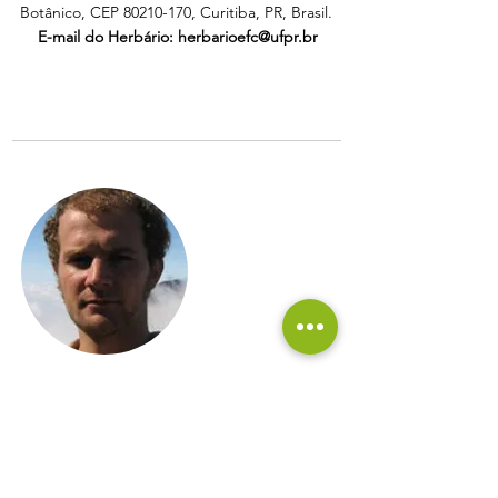
Botânico, CEP
80210-170
, Curitiba, PR, Brasil.
E-mail do Herbário:
herbarioefc@ufpr.br
Curador
Christopher Thomas Blum
E-mail:
ctblum@ufpr.br
Fone:
(41) 3360-4297