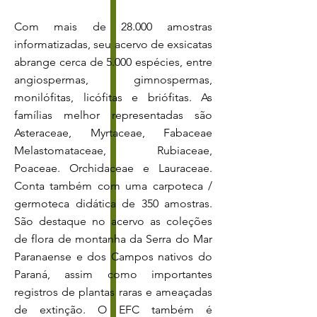
Com mais de 28.000 amostras
informatizadas, seu acervo de exsicatas
abrange cerca de 5.000 espécies, entre
angiospermas, gimnospermas,
monilófitas, licófitas e briófitas. As
famílias melhor representadas são
Asteraceae, Myrtaceae, Fabaceae
Melastomataceae, Rubiaceae,
Poaceae. Orchidaceae e Lauraceae.
Conta também com uma carpoteca /
germoteca didática de 350 amostras.
São destaque no acervo as coleções
de flora de montanha da Serra do Mar
Paranaense e dos Campos nativos do
Paraná, assim como importantes
registros de plantas raras e ameaçadas
de extinção. O EFC também é