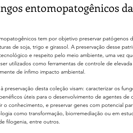
ungos entomopatogênicos d
mopatogênicos tem por objetivo preservar patógenos 
uras de soja, trigo e girassol. A
preservação desse patr
 tecnológico
e respeito pelo meio ambiente, uma vez qu
er utilizados como ferramentas de controle de elevada
ente de ínfimo impacto ambiental.
 à
preservação desta coleção visam: caracterizar os fun
benéficos úteis para o
desenvolvimento de agentes de c
ir o conhecimento, e preservar genes com potencial
par
nologia como transformação,
biorremediação ou em estu
de filogenia,
entre outros.