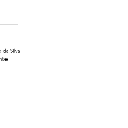
o da Silva
nte
ltar às coleções microbiológicas