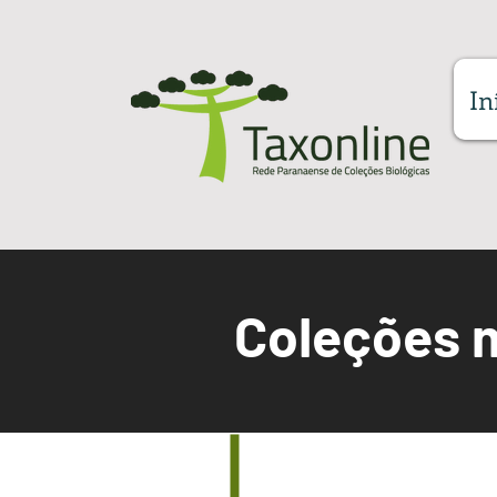
In
Coleções 