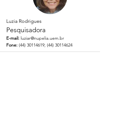
Luzia Rodrigues
Pesquisadora
E-mail:
luziar@nupelia.uem.br
Fone:
(44) 30114619
;
(44) 30114624
Voltar às coleções botânicas