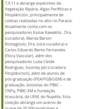
7.9.11 e abrange espécimes da
Vegetação Ripária, Algas Perifíticas e
Fitoplâncton, principalmente de
coletas realizadas no alto rio Paraná.
Atualmente conta com os
pesquisadores Kazue Kawakita , Dra.
(curadora), Mariza Barion
Romagnolo, Dra. (vice-curadora) e
Carlos Eduardo Bento Fernandes
(Flora Vascular), além dos
pesquisadores Luzia Cleide
Rodrigues, Susicley Jati (curadora
Fitoplâncton), além de alunos de
pós-graduação (PEA/PGB/UEM) e de
graduação, bolsistas do PIBIC –
CNPq, PIBIC-EM e Fundação
Araucária, da UEM, do Nupélia. Esta
coleção abrange um acervo de
quase de 20.000 espécimes e