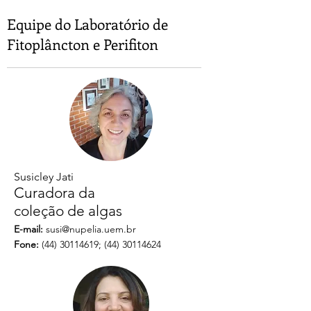
Equipe do Laboratório de
Fitoplâncton e Perifiton
Susicley Jati
Curadora da
coleção de algas
E-mail:
susi@nupelia.uem.br
Fone:
(44) 30114619
;
(44) 30114624