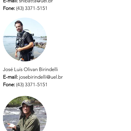
E-mail:
shibatta@uel.br
Fone:
(43) 3371-5151
José Luís Olivan Birindelli
E-mail:
josebirindelli@uel.br
Fone:
(43) 3371-5151